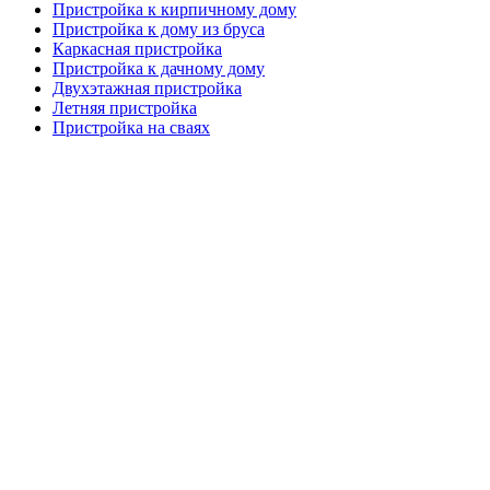
Пристройка к кирпичному дому
Пристройка к дому из бруса
Каркасная пристройка
Пристройка к дачному дому
Двухэтажная пристройка
Летняя пристройка
Пристройка на сваях